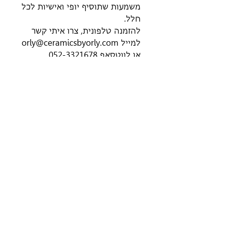
משמעות שתוסיף יופי ואישיות לכל
חלל.
להזמנה טלפונית, צרו איתי קשר
למייל orly@ceramicsbyorly.com
או
לווטסאפ
052-3321678
ניווט באתר
חנות
דף הבית
כל המוצרים
סדנאות
עיצובים בוטניים
שובר מתנה
אבני קרמיקה
אודות
בתים מיניאטורים
צרו קשר
מקרמיקה
פמוטים
קישורים נוספים
חמסות
צלוחיות לטבעות
שאלות נפוצות FAQ
נישואין
תקנון האתר
פרחי קרמיקה
צרו קשר