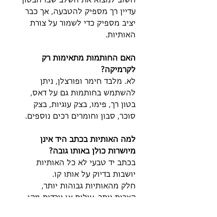
עדיין רך מספיק להטבעה, אך כבר
יציב מספיק כדי לשמור על צורת
האותיות.
האם החותמות מתאימות רק
לקרמיקה?
לא. מלבד חימר ופורצלן, ניתן
להשתמש בחותמות גם על דאס,
בטון רך, פימו, בצק עוגיות, בצק
סוכר, סבון וחומרים רכים נוספים.
למה האותיות בכתב היד אינן
מיושרות כולן באותו גובה?
בכתב יד טבעי לא כל האותיות
יושבות בדיוק על אותו קו.
חלק מהאותיות גבוהות יותר,
קצרות יותר, עולות או יורדות מקו
הכתיבה. זהו חלק מכוון מהעיצוב,