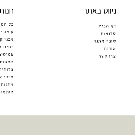
ניווט באתר
חנות
כל המו
דף הבית
עיצובים
סדנאות
אבני ק
שובר מתנה
בתים מ
אודות
פמוטים
צרו קשר
חמסות
צלוחיות
פרחי ק
מתנות 
חותמות