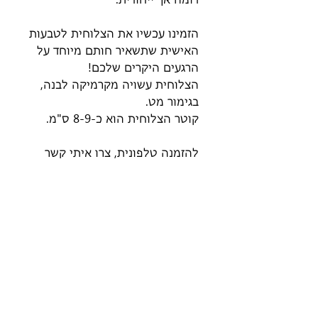
הזמינו עכשיו את הצלוחית לטבעות
האישית שתשאיר חותם מיוחד על
הרגעים היקרים שלכם!
הצלוחית עשויה מקרמיקה לבנה,
בגימור מט.
קוטר הצלוחית הוא כ-8-9 ס"מ.
להזמנה טלפונית, צרו איתי קשר
למייל orly@ceramicsbyorly.com
או
לווטסאפ
052-3321678
ניווט באתר
חנות
דף הבית
כל המוצרים
סדנאות
עיצובים בוטניים
שובר מתנה
אבני קרמיקה