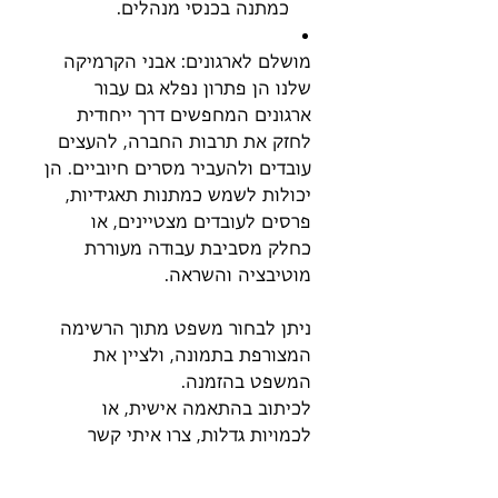
כמתנה בכנסי מנהלים.
מושלם לארגונים: אבני הקרמיקה
שלנו הן פתרון נפלא גם עבור
ארגונים המחפשים דרך ייחודית
לחזק את תרבות החברה, להעצים
עובדים ולהעביר מסרים חיוביים. הן
יכולות לשמש כמתנות תאגידיות,
פרסים לעובדים מצטיינים, או
כחלק מסביבת עבודה מעוררת
מוטיבציה והשראה.
ניתן לבחור משפט מתוך הרשימה
המצורפת בתמונה, ולציין את
המשפט בהזמנה.
לכיתוב בהתאמה אישית, או
לכמויות גדלות, צרו איתי קשר
למייל orly@ceramicsbyorly.com
או ל
ווטסאפ
052-3321678