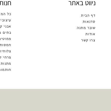
ניווט באתר
חנות
כל המו
דף הבית
עיצובים
סדנאות
אבני ק
שובר מתנה
בתים מ
אודות
פמוטים
צרו קשר
חמסות
צלוחיות
פרחי ק
מתנות 
חותמות